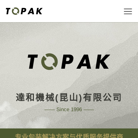
跳
至
达
内
容
和
区
机
械
（昆
達和機械(昆山)有限公司
山）
—— Since 1996 ——
有
专业包装解决方案与优质服务提供商